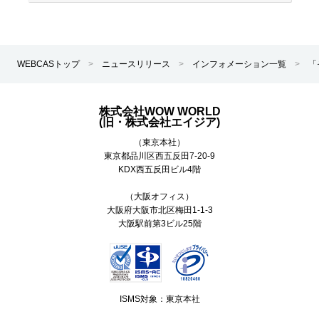
WEBCASトップ
>
ニュースリリース
>
インフォメーション一覧
>
「
株式会社WOW WORLD
(旧・株式会社エイジア)
（東京本社）
東京都
品川区
西五反田7-20-9
KDX西五反田ビル4階
（大阪オフィス）
大阪府大阪市北区梅田1-1-3
大阪駅前第3ビル25階
ISMS対象：東京本社