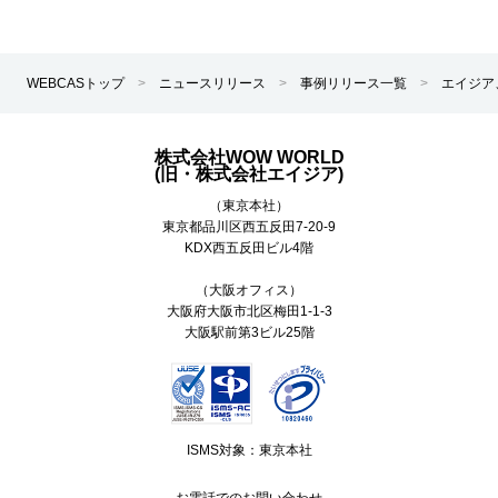
WEBCASトップ
>
ニュースリリース
>
事例リリース一覧
>
エイジア
株式会社WOW WORLD
(旧・株式会社エイジア)
（東京本社）
東京都
品川区
西五反田7-20-9
KDX西五反田ビル4階
（大阪オフィス）
大阪府大阪市北区梅田1-1-3
大阪駅前第3ビル25階
ISMS対象：東京本社