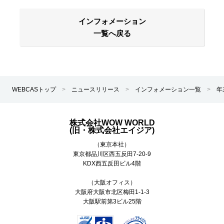
インフォメーション
一覧へ戻る
WEBCASトップ
>
ニュースリリース
>
インフォメーション一覧
>
年
株式会社WOW WORLD
(旧・株式会社エイジア)
（東京本社）
東京都
品川区
西五反田7-20-9
KDX西五反田ビル4階
（大阪オフィス）
大阪府大阪市北区梅田1-1-3
大阪駅前第3ビル25階