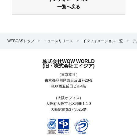
一覧へ戻る
WEBCASトップ
>
ニュースリリース
>
インフォメーション一覧
>
ア
株式会社WOW WORLD
(旧・株式会社エイジア)
（東京本社）
東京都
品川区
西五反田7-20-9
KDX西五反田ビル4階
（大阪オフィス）
大阪府大阪市北区梅田1-1-3
大阪駅前第3ビル25階