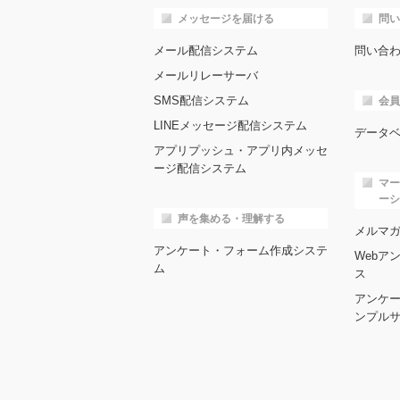
メッセージを届ける
問い
メール配信システム
問い合
メールリレーサーバ
SMS配信システム
会員
LINEメッセージ配信システム
データ
アプリプッシュ・アプリ内メッセ
ージ配信システム
マー
ーシ
声を集める・理解する
メルマ
アンケート・フォーム作成システ
Webア
ム
ス
アンケ
ンプル