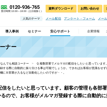
0120-936-765
資料ダウンロード
お問い合わせ
受付時間 10:00～18:00（土日祝除く）
メール配信
アンケート・フォーム
メー
人気のテーマ
導入事例
セミナー
安心サポート
企業情報
コーナー
S なんでも相談コーナー
>
Ｑ.複数部署でメルマガの配信をしたいと思っています
録する際に自動的に振り分ける事は可能でしょうか。できればお客様が意識をせず
欄にＢ部署が入るなど自動化したいのですが・・。
配信をしたいと思っています。顧客の管理も各部
かるので、お客様がメルマガ登録する際に自動的に