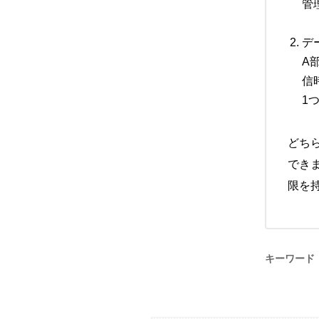
管
デ
A
信
1
どち
でき
限を
キーワード