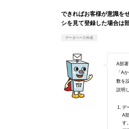
できればお客様が意識を
シを見て登録した場合は
データベース作成
A部
「A
数を
説明
デ
A
す