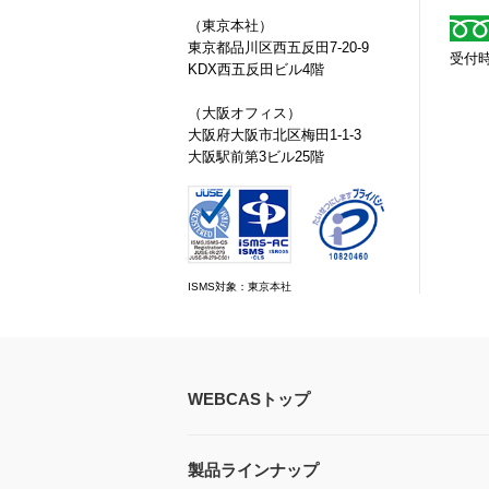
（東京本社）
東京都
品川区
西五反田7-20-9
受付時
KDX西五反田ビル4階
（大阪オフィス）
大阪府大阪市北区梅田1-1-3
大阪駅前第3ビル25階
ISMS対象：東京本社
WEBCASトップ
製品ラインナップ