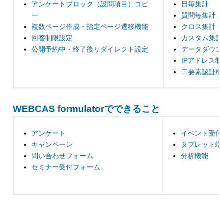
アンケートブロック（設問項目）コピ
日毎集計
ー
質問毎集計
複数ページ作成・指定ページ遷移機能
クロス集計
回答制限設定
カスタム集
公開予約中・終了後リダイレクト設定
データダウ
IPアドレス
二要素認証
WEBCAS formulatorでできること
アンケート
イベント受
キャンペーン
タブレット
問い合わせフォーム
分析機能
セミナー受付フォーム