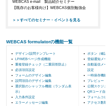
WEBCAS e-mail 製品紹介セミナー
【既存のお客様向け】WEBCAS個別勉強会
＞＞すべてのセミナー・イベントを見る
WEBCAS formulatorの機能一覧
デザイン/設問テンプレート
ボタン（確
LP/WEBページ作成機能
登録通知メ
重複登録チェック（二重回答防止）
自動返信メ
必須項目設定
設定
フォームのデザイン編集
一時保存機
設問項目のデザイン編集
プレビュー
選択肢のシャッフル機能（ランダム表
公開スケジ
示）
QRコード
入力条件設定
フォームコ
エラーメッセージ編集
アクセス数