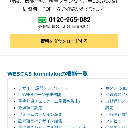
特徴、機能一覧、料金プランなど、WEBCASの詳
細資料（PDF）をご確認いただけます
0120-965-082
受付時間 10:00～18:00（土日祝除く）
資料をダウンロードする
WEBCAS formulatorの機能一覧
デザイン/設問テンプレート
ボタン（確
LP/WEBページ作成機能
登録通知メ
重複登録チェック（二重回答防止）
自動返信メ
必須項目設定
設定
フォームのデザイン編集
一時保存機
設問項目のデザイン編集
プレビュー
選択肢のシャッフル機能（ランダム表
公開スケジ