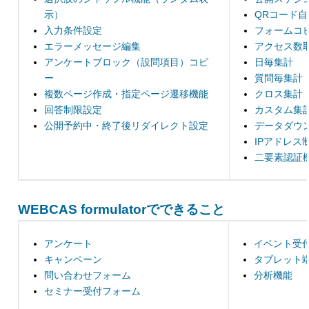
示）
QRコード
入力条件設定
フォームコ
エラーメッセージ編集
アクセス数
アンケートブロック（設問項目）コピ
日毎集計
ー
質問毎集計
複数ページ作成・指定ページ遷移機能
クロス集計
回答制限設定
カスタム集
公開予約中・終了後リダイレクト設定
データダウ
IPアドレス
二要素認証
WEBCAS formulatorでできること
アンケート
イベント受
キャンペーン
タブレット
問い合わせフォーム
分析機能
セミナー受付フォーム