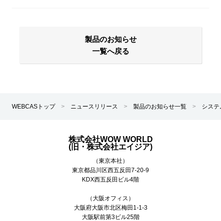
製品のお知らせ
一覧へ戻る
WEBCASトップ
>
ニュースリリース
>
製品のお知らせ一覧
>
システ
株式会社WOW WORLD
(旧・株式会社エイジア)
（東京本社）
東京都
品川区
西五反田7-20-9
KDX西五反田ビル4階
（大阪オフィス）
大阪府大阪市北区梅田1-1-3
大阪駅前第3ビル25階