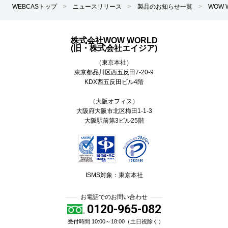
WEBCASトップ
>
ニュースリリース
>
製品のお知らせ一覧
>
WOW
株式会社WOW WORLD
(旧・株式会社エイジア)
（東京本社）
東京都
品川区
西五反田7-20-9
KDX西五反田ビル4階
（大阪オフィス）
大阪府大阪市北区梅田1-1-3
大阪駅前第3ビル25階
ISMS対象：東京本社
お電話でのお問い合わせ
0120-965-082
受付時間 10:00～18:00（土日祝除く）