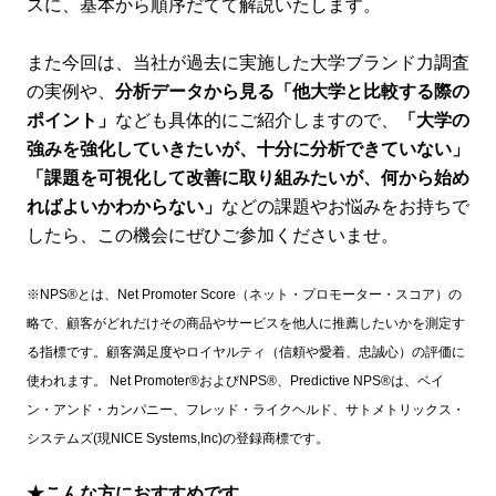
スに、基本から順序だてて解説いたします。
また今回は、当社が過去に実施した大学ブランド力調査
の実例や、
分析データから見る「他大学と比較する際の
ポイント」
なども具体的にご紹介しますので、
「大学の
強みを強化していきたいが、十分に分析できていない」
「課題を可視化して改善に取り組みたいが、何から始め
ればよいかわからない」
などの課題やお悩みをお持ちで
したら、この機会にぜひご参加くださいませ。
※NPS®とは、Net Promoter Score（ネット・プロモーター・スコア）の
略で、顧客がどれだけその商品やサービスを他人に推薦したいかを測定す
る指標です。顧客満足度やロイヤルティ（信頼や愛着、忠誠心）の評価に
使われます。 Net Promoter®およびNPS®、Predictive NPS®は、ベイ
ン・アンド・カンパニー、フレッド・ライクヘルド、サトメトリックス・
システムズ(現NICE Systems,Inc)の登録商標です。
★こんな方におすすめです