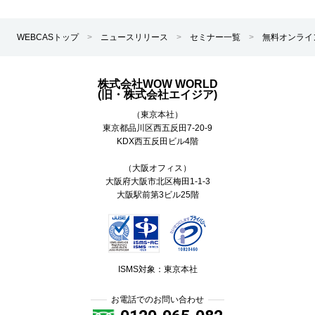
WEBCASトップ
>
ニュースリリース
>
セミナー一覧
>
無料オンライ
株式会社WOW WORLD
(旧・株式会社エイジア)
（東京本社）
東京都
品川区
西五反田7-20-9
KDX西五反田ビル4階
（大阪オフィス）
大阪府大阪市北区梅田1-1-3
大阪駅前第3ビル25階
ISMS対象：東京本社
お電話でのお問い合わせ