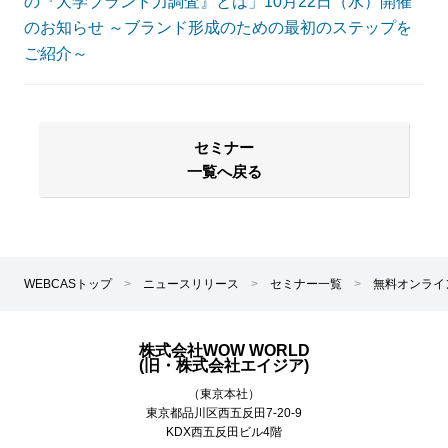
の『大学ブランド力調査』とは」10月22日（水）開催
のお知らせ ～ブランド形成のための最初のステップを
ご紹介～
セミナー
一覧へ戻る
WEBCASトップ
>
ニュースリリース
>
セミナー一覧
>
無料オンライ
株式会社WOW WORLD
(旧・株式会社エイジア)
（東京本社）
東京都
品川区
西五反田7-20-9
KDX西五反田ビル4階