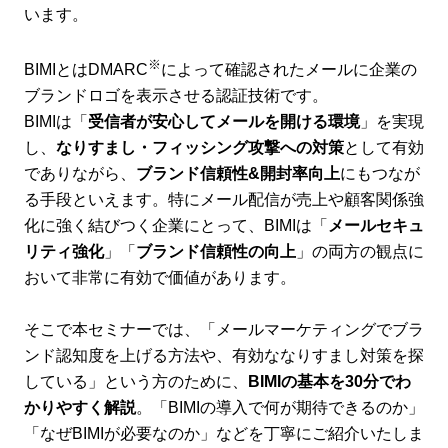
います。
※
BIMIとはDMARC
によって確認されたメールに企業の
ブランドロゴを表示させる認証技術です。
BIMIは「
受信者が安心してメールを開ける環境
」を実現
し、
なりすまし・フィッシング攻撃への対策
として有効
でありながら、
ブランド信頼性&開封率向上
にもつなが
る手段といえます。特にメール配信が売上や顧客関係強
化に強く結びつく企業にとって、BIMIは「
メールセキュ
リティ強化
」「
ブランド信頼性の向上
」の両方の観点に
おいて非常に有効で価値があります。
そこで本セミナーでは、「メールマーケティングでブラ
ンド認知度を上げる方法や、有効ななりすまし対策を探
している」という方のために、
BIMIの基本を30分でわ
かりやすく解説
。「BIMIの導入で何が期待できるのか」
「なぜBIMIが必要なのか」などを丁寧にご紹介いたしま