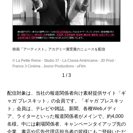
ト
映画「アーティスト」アカデミー賞受賞のニュースを配信
映画の
© La Petite Reine - Studio 37 - La Classe Américaine - JD Prod -
© RUBY
France 3 Cinéma - Jouror Productions - uFilm
BROAD
1
/
3
/
配信対象は、当社の報道関係者向け素材提供サイト「ギ
ャガ プレスキット」の会員です。「ギャガ プレスキッ
ト」会員は、テレビや雑誌、新聞、各種Webメディ
ア、ライターといった報道関係者がメインで、約4,000
名様。中には劇場関係者、キャンペーンタイアップ先の
企業、書店や広告代理店担当者の皆様にもご登録いただ