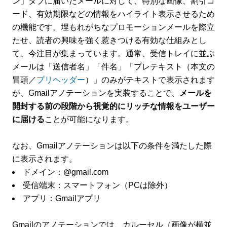
ン」タブに届いたメールに対して、特別な画像、割引コ
ード、有効期限などの情報をハイライト表示させるため
の機能です。埋もれがちなプロモーションメールを際立
たせ、読者の興味を強く惹きつける有効な仕組みとし
て、今注目が集まっています。通常、受信トレイに並ぶ
メールは「送信者名」「件名」「プレテキスト（本文の
冒頭／
プリヘッダー
）」のみがテキストで表示されます
が、Gmailアノテーションを実装することで、
メールを
開封する前の段階から視覚的にリッチな情報をユーザー
に届ける
ことが可能になります。
なお、Gmailアノテーションは以下の条件を満たした際
に表示されます。
ドメイン：@gmail.com
受信端末：スマートフォン（PCは除外）
アプリ：Gmailアプリ
Gmailのアノテーションでは、カルーセル（画像が横並