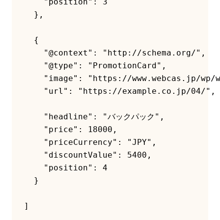
    "position": 3

  },

  {

    "@context": "http://schema.org/",

    "@type": "PromotionCard",

    "image": "https://www.webcas.jp/wp/w
    "url": "https://example.co.jp/04/",

    "headline": "バックパック",

    "price": 18000,

    "priceCurrency": "JPY",

    "discountValue": 5400,

    "position": 4

  }
