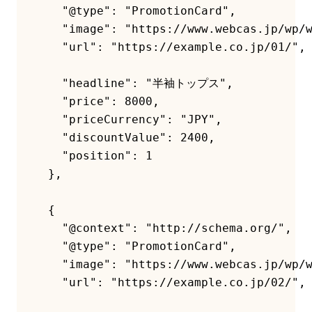
    "@type": "PromotionCard",

    "image": "https://www.webcas.jp/wp/w
    "url": "https://example.co.jp/01/",

    "headline": "半袖トップス",

    "price": 8000,

    "priceCurrency": "JPY",

    "discountValue": 2400,

    "position": 1

  },

  {

    "@context": "http://schema.org/",

    "@type": "PromotionCard",

    "image": "https://www.webcas.jp/wp/w
    "url": "https://example.co.jp/02/",
