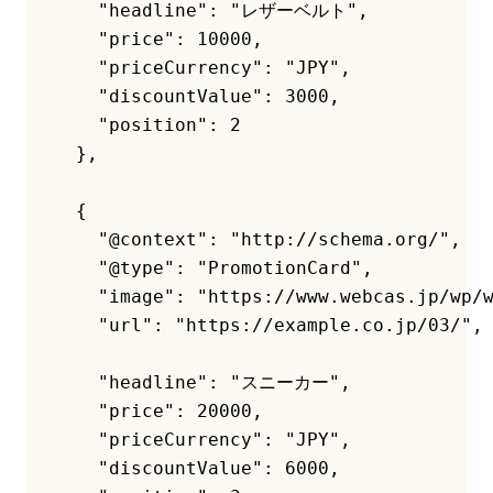
    "headline": "レザーベルト",

    "price": 10000,

    "priceCurrency": "JPY",

    "discountValue": 3000,

    "position": 2

  },

  {

    "@context": "http://schema.org/",

    "@type": "PromotionCard",

    "image": "https://www.webcas.jp/wp/w
    "url": "https://example.co.jp/03/",

    "headline": "スニーカー",

    "price": 20000,

    "priceCurrency": "JPY",

    "discountValue": 6000,
