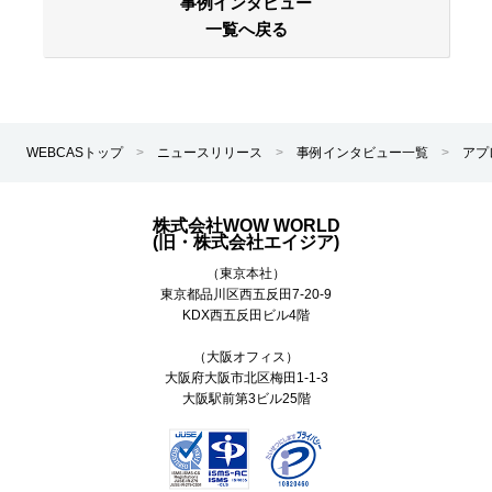
事例インタビュー
一覧へ戻る
WEBCASトップ
>
ニュースリリース
>
事例インタビュー一覧
>
アプ
株式会社WOW WORLD
(旧・株式会社エイジア)
（東京本社）
東京都
品川区
西五反田7-20-9
KDX西五反田ビル4階
（大阪オフィス）
大阪府大阪市北区梅田1-1-3
大阪駅前第3ビル25階