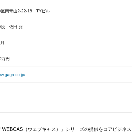
区南青山2-22-18 TYビル
役 依田 巽
1月
00万円
ww.gaga.co.jp/
ム「WEBCAS（ウェブキャス）」シリーズの提供をコアビジネ