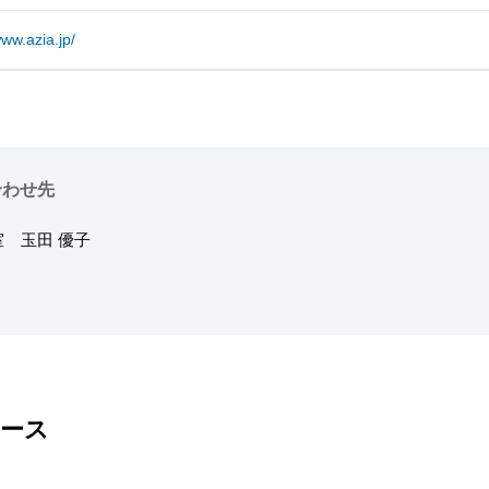
www.azia.jp/
合わせ先
画室
玉田 優子
ース