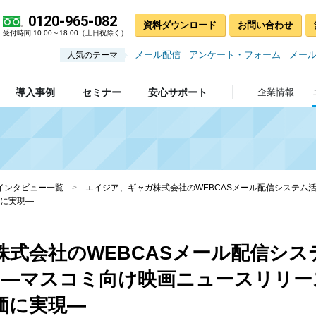
0120-965-082
資料ダウンロード
お問い合わせ
受付時間 10:00～18:00（土日祝除く）
メール配信
アンケート・フォーム
メー
人気のテーマ
導入事例
セミナー
安心サポート
企業情報
インタビュー一覧
>
エイジア、ギャガ株式会社のWEBCASメール配信システム
に実現―
式会社のWEBCASメール配信シス
開 ―マスコミ向け映画ニュースリリ
価に実現―