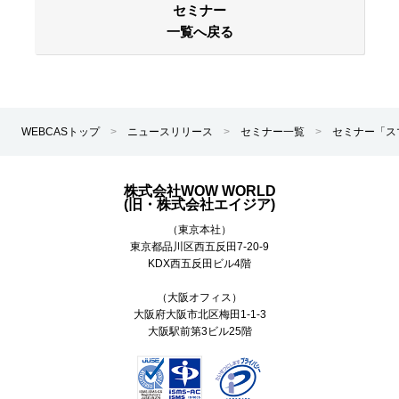
セミナー
一覧へ戻る
WEBCASトップ
>
ニュースリリース
>
セミナー一覧
>
セミナー「ス
株式会社WOW WORLD
(旧・株式会社エイジア)
（東京本社）
東京都
品川区
西五反田7-20-9
KDX西五反田ビル4階
（大阪オフィス）
大阪府大阪市北区梅田1-1-3
大阪駅前第3ビル25階