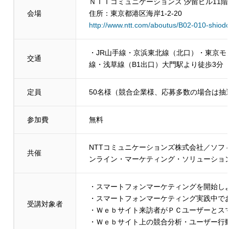
ＮＴＴコミュニケーションズ 汐留ビル11
会場
住所：
東京都港区海岸1-2-20
http://www.ntt.com/aboutus/B02-010-shiod
・JR山手線・京浜東北線（北口）・東京モ
交通
線・浅草線（B1出口）大門駅より徒歩3分
定員
50名様（競合企業様、応募多数の場合は抽
参加費
無料
NTTコミュニケーションズ株式会社／ソフ
共催
ンライン・マーケティング・ソリューショ
・スマートフォンマーケティングを開始し
・スマートフォンマーケティング実践中で
受講対象者
・Ｗｅｂサイト来訪者がＰＣユーザーとス
・Ｗｅｂサイト上の競合分析・ユーザー行