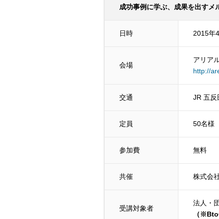
成功事例に学ぶ、成果を出すメ
日時
2015年
アリア
会場
http://
交通
JR 五
定員
50名
参加費
無料
共催
株式会社
法人・
受講対象者
（※Bt