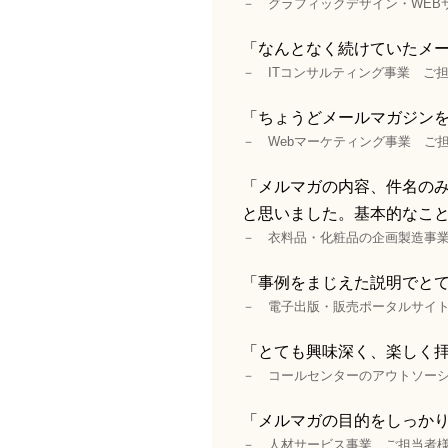
－ グラフィックデザイン・WEB
「なんとなく続けていたメ
－ ITコンサルティング事業 ご
「ちょうどメールマガジン
－ Webマーケティング事業 ご
「メルマガの内容、件名の
と思いました。基本的なこ
－ 衣料品・化粧品の企画製造事
「事例をまじえた説明でと
－ 電子出版・販売ポータルサイ
「とても興味深く、楽しく
－ コールセンターのアウトソー
「メルマガの目的をしっか
－ 人材サービス事業 ご担当者