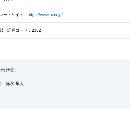
ポレートサイト
https://www.azia.jp/
部（証券コード：2352）
合わせ先
画室
徳永 隼人