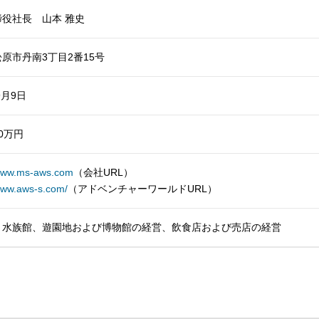
役社長 山本 雅史
原市丹南3丁目2番15号
9月9日
00万円
/www.ms-aws.com
（会社URL）
/www.aws-s.com/
（アドベンチャーワールドURL）
、水族館、遊園地および博物館の経営、飲食店および売店の経営