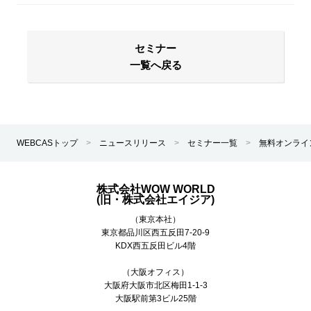
セミナー
一覧へ戻る
WEBCASトップ
>
ニュースリリース
>
セミナー一覧
>
無料オンライ
株式会社WOW WORLD
(旧・株式会社エイジア)
（東京本社）
東京都
品川区
西五反田7-20-9
KDX西五反田ビル4階
（大阪オフィス）
大阪府大阪市北区梅田1-1-3
大阪駅前第3ビル25階