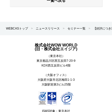
一覧へ戻る
WEBCASトップ
>
ニュースリリース
>
セミナー一覧
>
【好評につき
株式会社WOW WORLD
(旧・株式会社エイジア)
（東京本社）
東京都
品川区
西五反田7-20-9
KDX西五反田ビル4階
（大阪オフィス）
大阪府大阪市北区梅田1-1-3
大阪駅前第3ビル25階
ISMS対象：東京本社