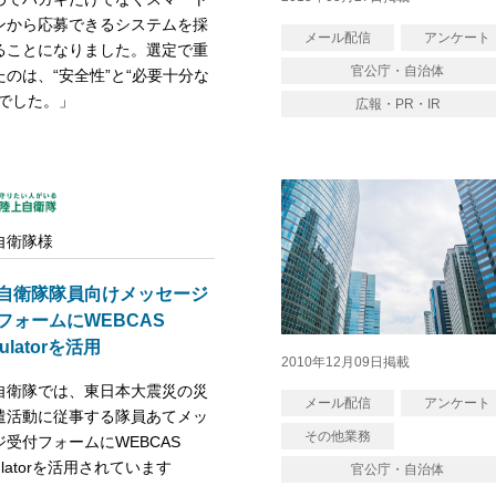
ンから応募できるシステムを採
メール配信
アンケート
ることになりました。選定で重
官公庁・自治体
たのは、“安全性”と“必要十分な
”でした。」
広報・PR・IR
自衛隊様
自衛隊隊員向けメッセージ
フォームにWEBCAS
mulatorを活用
2010年12月09日掲載
自衛隊では、東日本大震災の災
メール配信
アンケート
遣活動に従事する隊員あてメッ
その他業務
ジ受付フォームにWEBCAS
mulatorを活用されています
官公庁・自治体