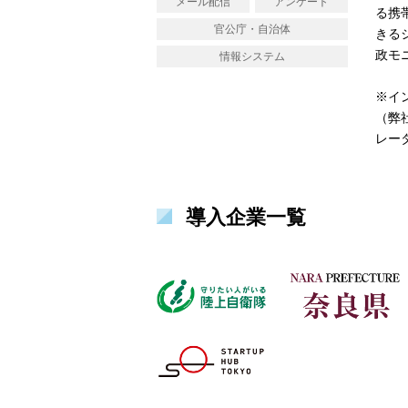
メール配信
アンケート
る携
官公庁・自治体
きる
政モ
情報システム
※イ
（弊
レー
導入企業一覧