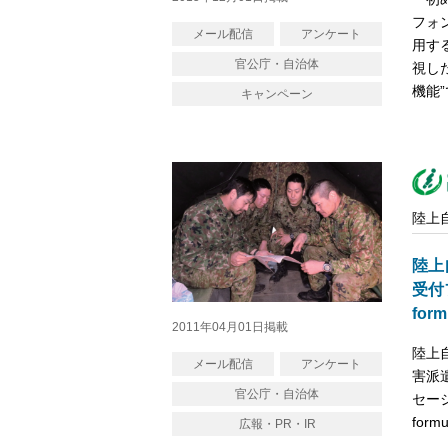
フォ
メール配信
アンケート
用す
官公庁・自治体
視し
機能
キャンペーン
陸上
陸上
受付
for
2011年04月01日掲載
陸上
メール配信
アンケート
害派
官公庁・自治体
セー
for
広報・PR・IR