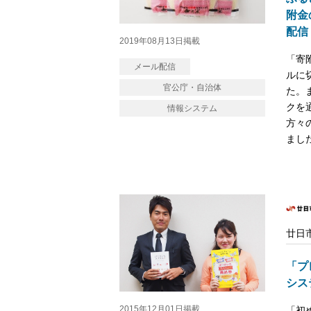
附金
配信
2019年08月13日掲載
「寄
メール配信
ルに
官公庁・自治体
た。
クを
情報システム
方々
まし
廿日
「プ
シス
2015年12月01日掲載
「初