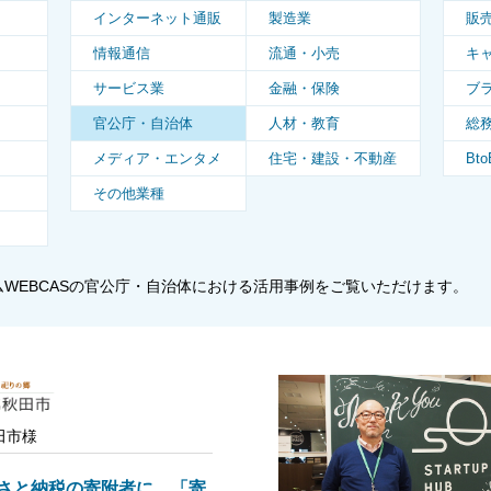
インターネット通販
製造業
販
情報通信
流通・小売
キ
サービス業
金融・保険
ブ
官公庁・自治体
人材・教育
総
メディア・エンタメ
住宅・建設・不動産
Bt
その他業種
ムWEBCASの官公庁・自治体における活用事例をご覧いただけます。
田市様
さと納税の寄附者に、「寄