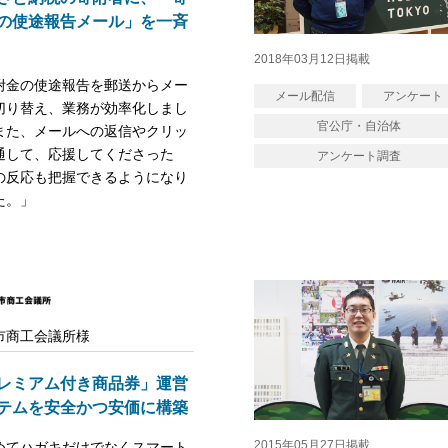
の使途報告メール」を一斉
2018年03月12日掲載
附金の使途報告を郵送からメー
メール配信
アンケート
切り替え、業務が効率化しまし
官公庁・自治体
また、メールへの返信やクリッ
通して、応援してくださった
アンケート調査
の反応も把握できるようになり
た。」
市商工会議所様
レミアム付き商品券」運営
テムを安全かつ安価に構築
2015年05月27日掲載
めてハガキだけでなくスマート